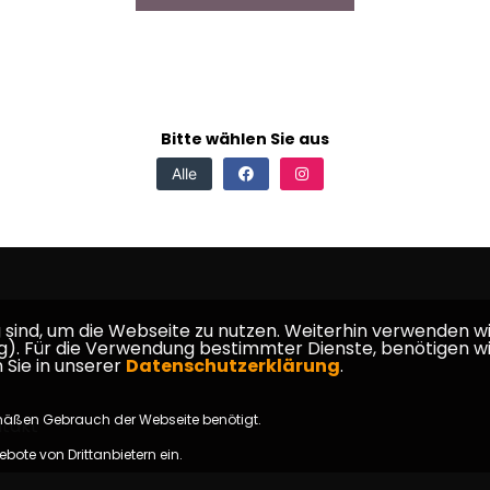
Bitte wählen Sie aus
Alle
ind, um die Webseite zu nutzen. Weiterhin verwenden wir 
ür die Verwendung bestimmter Dienste, benötigen wir Ihr
 Sie in unserer
Datenschutzerklärung
.
mäßen Gebrauch der Webseite benötigt.
takt
bote von Drittanbietern ein.