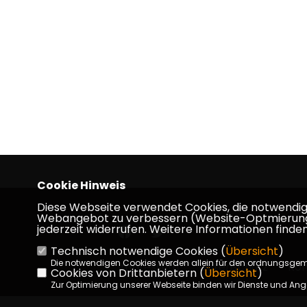
Cookie Hinweis
Diese Webseite verwendet Cookies, die notwendig s
Webangebot zu verbessern (Website-Optmierung). F
jederzeit widerrufen. Weitere Informationen finden
Technisch notwendige Cookies (
Übersicht
)
Die notwendigen Cookies werden allein für den ordnungsge
Impressum
Datenschutz
Kon
Cookies von Drittanbietern (
Übersicht
)
Zur Optimierung unserer Webseite binden wir Dienste und Ange