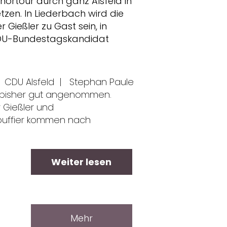
hörtour durch ganz Alsfeld in
en. In Liederbach wird die
Gießler zu Gast sein, in
DU-Bundestagskandidat
CDU Alsfeld
|
Stephan Paule
d bisher gut angenommen.
 Gießler und
Bouffier kommen nach
Weiter lesen
Mehr