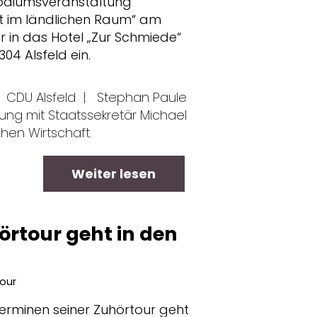
Podiumsveranstaltung
t im ländlichen Raum“ am
hr in das Hotel „Zur Schmiede“
304 Alsfeld ein.
CDU Alsfeld
|
Stephan Paule
ung mit Staatssekretär Michael
hen Wirtschaft.
Weiter lesen
rtour geht in den
our
Terminen seiner Zuhörtour geht