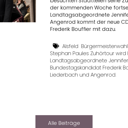
besuchten Stadtteilen seine Zu
der kommenden Woche fortsetz
Landtagsabgeordnete Jennifer 
Angenrod kommt der neue C
Frederik Bouffier mit dazu.
Alsfeld
Bürgermeisterwahl
Stephan Paules Zuhörtour wir
Landtagsabgeordnete Jennifer
Bundestagskandidat Frederik 
Liederbach und Angenrod.
Alle Beiträge