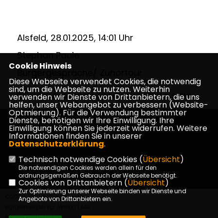
Alsfeld, 28.01.2025, 14:01 Uhr
Stephan Paule
Cookie Hinweis
Bürgergespräche/ Zuhörtour
Diese Webseite verwendet Cookies, die notwendig
sind, um die Webseite zu nutzen. Weiterhin
ALSFELD
,
BüRGERMEISTERWAHL
,
CDU ALSFELD
verwenden wir Dienste von Drittanbietern, die uns
helfen, unser Webangebot zu verbessern (Website-
Optmierung). Für die Verwendung bestimmter
Dienste, benötigen wir Ihre Einwilligung. Ihre
Einwilligung können Sie jederzeit widerrufen. Weitere
Informationen finden Sie in unserer
Datenschutzerklärung
.
Technisch notwendige Cookies (
Übersicht
)
Impressum
Datenschutz
Kontakt
Die notwendigen Cookies werden allein für den
ordnungsgemäßen Gebrauch der Webseite benötigt.
Cookies von Drittanbietern (
Übersicht
)
Zur Optimierung unserer Webseite binden wir Dienste und
©2026 Stephan Paule - Ihr
Angebote von Drittanbietern ein.
Bürgermeister für Alsfeld | Alle
Rechte vorbehalten.