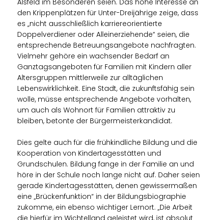
Alsfeld im Besonderen seien. Das hohe Interesse an
den Krippenplätzen für Unter-Dreijährige zeige, dass
es „nicht ausschließlich karriereorientierte
Doppelverdiener oder Alleinerziehende“ seien, die
entsprechende Betreuungsangebote nachfragten.
Vielmehr gehöre ein wachsender Bedarf an
Ganztagsangeboten für Familien mit Kindern aller
Altersgruppen mittlerweile zur alltäglichen
Lebenswirklichkeit. Eine Stadt, die zukunftsfähig sein
wolle, müsse entsprechende Angebote vorhalten,
um auch als Wohnort für Familien attraktiv zu
bleiben, betonte der Bürgermeisterkandidat.
Dies gelte auch für die frühkindliche Bildung und die
Kooperation von Kindertagesstätten und
Grundschulen. Bildung fange in der Familie an und
höre in der Schule noch lange nicht auf. Daher seien
gerade Kindertagesstätten, denen gewissermaßen
eine „Brückenfunktion“ in der Bildungsbiographie
zukomme, ein ebenso wichtiger Lernort. „Die Arbeit
die hierfür im Wichtelland geleistet wird, ist absolut