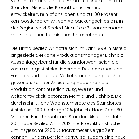
Versandkartons führt die Firma in diesem Jahr am
Standort Alsfeld die Produktion einer neu
entwickelten, rein pflanzlichen und zu 100 Prozent
kompostierbaren Art von Verpackungschips ein. In
der Region setzt Sealed Air auf die Zusammenarbeit
mit zahlreichen heimischen Unternehmen.
Die Firma Sealed Air hatte sich im Jahr 1999 in Alsfeld
angesiedelt, erklärte Produktionsmanager Eichholz.
Ausschlaggebend für die Standortwahl seien die
zentrale Lage Alsfelds innerhalb Deutschlands und
Europas und die gute Verkehrsanbindung der Stadt
gewesen. Seit der Ansiedlung habe man die
Produktion kontinuierlich ausgeweitet und
weiterentwickelt, betonten Memic und Eichholz. Die
durchschnittliche Wachstumsrate des Standortes
Alsfeld seit 1999 betrage 10% jährlich. Nach über 60
Millionen Euro Umsatz am Standort Alsfeld im Jahr
2011, habe Sealed Air in 2012 ihre Produktionsfläche
um insgesamt 2200 Quadratmeter vergrößern
können. Für den Bereich Korrvu sei zudem eine neue