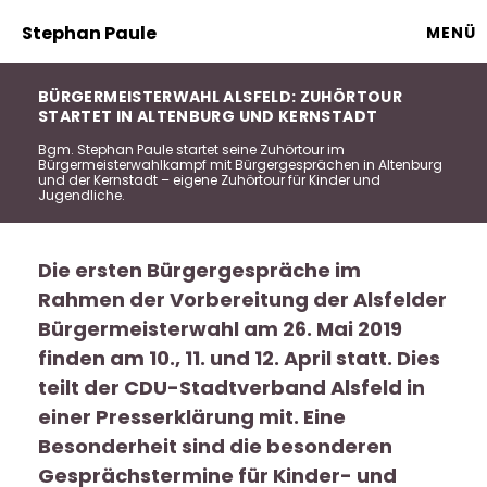
Stephan Paule
MENÜ
BÜRGERMEISTERWAHL ALSFELD: ZUHÖRTOUR
STARTET IN ALTENBURG UND KERNSTADT
Bgm. Stephan Paule startet seine Zuhörtour im
Bürgermeisterwahlkampf mit Bürgergesprächen in Altenburg
und der Kernstadt – eigene Zuhörtour für Kinder und
Jugendliche.
Die ersten Bürgergespräche im
Rahmen der Vorbereitung der Alsfelder
Bürgermeisterwahl am 26. Mai 2019
finden am 10., 11. und 12. April statt. Dies
teilt der CDU-Stadtverband Alsfeld in
einer Presserklärung mit. Eine
Besonderheit sind die besonderen
Gesprächstermine für Kinder- und