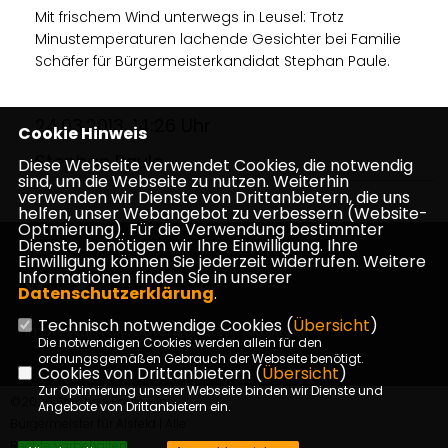
Mit frischem Wind unterwegs in Leusel: Trotz
Minustemperaturen lachende Gesichter bei Familie
Schäfer für Bürgermeisterkandidat Stephan Paule.
24.03.2013, 14:26 Uhr
Cookie Hinweis
Stephan Paule
Diese Webseite verwendet Cookies, die notwendig
sind, um die Webseite zu nutzen. Weiterhin
verwenden wir Dienste von Drittanbietern, die uns
helfen, unser Webangebot zu verbessern (Website-
Optmierung). Für die Verwendung bestimmter
Dienste, benötigen wir Ihre Einwilligung. Ihre
Einwilligung können Sie jederzeit widerrufen. Weitere
Informationen finden Sie in unserer
Datenschutzerklärung
.
Technisch notwendige Cookies (
Übersicht
)
Impressum
Datenschutz
Kontakt
Die notwendigen Cookies werden allein für den
ordnungsgemäßen Gebrauch der Webseite benötigt.
Cookies von Drittanbietern (
Übersicht
)
Zur Optimierung unserer Webseite binden wir Dienste und
©2026 Stephan Paule - Ihr
Angebote von Drittanbietern ein.
Bürgermeister für Alsfeld | Alle
Rechte vorbehalten.